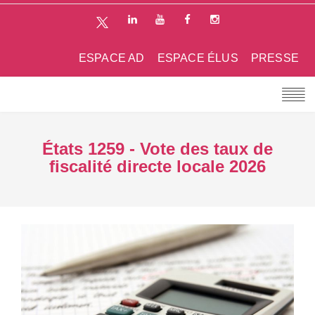
ESPACE AD
ESPACE ÉLUS
PRESSE
États 1259 - Vote des taux de
fiscalité directe locale 2026