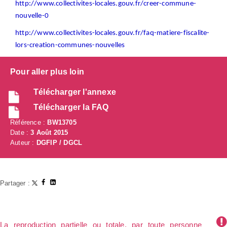
http://www.collectivites-locales.gouv.fr/creer-commune-
nouvelle-0
http://www.collectivites-locales.gouv.fr/faq-matiere-fiscalite-
lors-creation-communes-nouvelles
Pour aller plus loin
Télécharger l'annexe
Télécharger la FAQ
Référence :
BW13705
Date :
3 Août 2015
Auteur :
DGFIP / DGCL
Partager :
La reproduction partielle ou totale, par toute personne