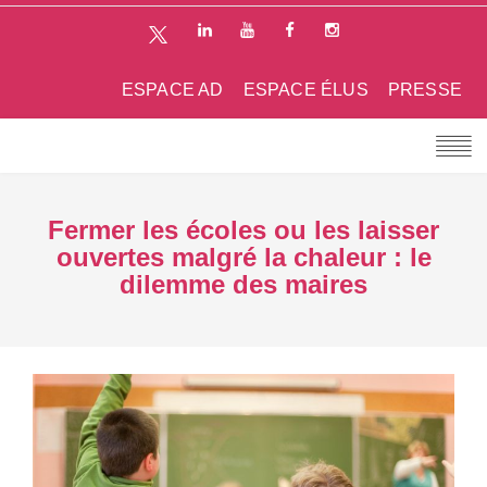
ESPACE AD
ESPACE ÉLUS
PRESSE
Fermer les écoles ou les laisser
ouvertes malgré la chaleur : le
dilemme des maires