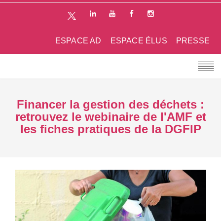
ESPACE AD
ESPACE ÉLUS
PRESSE
Financer la gestion des déchets :
retrouvez le webinaire de l'AMF et
les fiches pratiques de la DGFIP