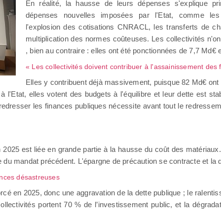
En réalité, la hausse de leurs dépenses s'explique pri
dépenses nouvelles imposées par l'Etat, comme les re
l'explosion des cotisations CNRACL, les transferts de 
multiplication des normes coûteuses. Les collectivités n'ont
, bien au contraire : elles ont été ponctionnées de 7,7 Md€
« Les collectivités doivent contribuer à l'assainissement des
Elles y contribuent déjà massivement, puisque 82 Md€ ont
Etat, elles votent des budgets à l'équilibre et leur dette est st
redresser les finances publiques nécessite avant tout le redressem
 en 2025 est liée en grande partie à la hausse du coût des matéria
e du mandat précédent. L'épargne de précaution se contracte et la 
ences désastreuses
 amorcé en 2025, donc une aggravation de la dette publique ; le ralen
 collectivités portent 70 % de l’investissement public, et la dégrad