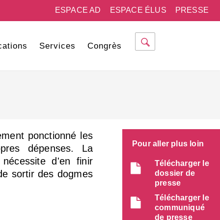
ESPACE AD
ESPACE ÉLUS
PRESSE
cations
Services
Congrès
ement ponctionné les
Pour aller plus loin
opres dépenses. La
nécessite d'en finir
Télécharger le
 de sortir des dogmes
dossier de
presse
Télécharger le
communiqué
de presse