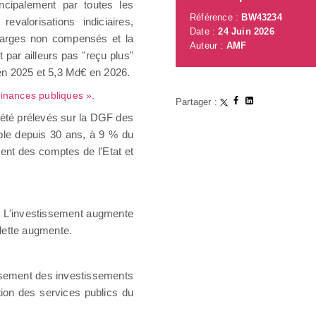
ncipalement par toutes les
Référence :
BW43234
valorisations indiciaires,
Date :
24 Juin 2026
charges non compensés et la
Auteur :
AMF
 par ailleurs pas "reçu plus"
 en 2025 et 5,3 Md€ en 2026.
 finances publiques ».
Partager :
 été prélevés sur la DGF des
able depuis 30 ans, à 9 % du
ent des comptes de l'Etat et
ux. L'investissement augmente
dette augmente.
tissement des investissements
ation des services publics du