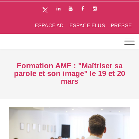
ESPACE AD
ESPACE ÉLUS
PRESSE
Formation AMF : "Maîtriser sa
parole et son image" le 19 et 20
mars