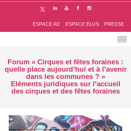
ESPACE AD
ESPACE ÉLUS
PRESSE
Forum « Cirques et fêtes foraines :
quelle place aujourd’hui et à l’avenir
dans les communes ? »
Eléments juridiques sur l’accueil
des cirques et des fêtes foraines