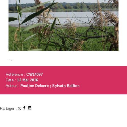
...
Référence :
CW14597
Date :
12 Mai 2016
Auteur :
Pauline Delaere ; Sylvain Bellion
Partager :