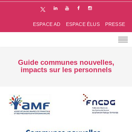
ESPACE AD
ESPACE ÉLUS
PRESSE
Guide communes nouvelles,
impacts sur les personnels