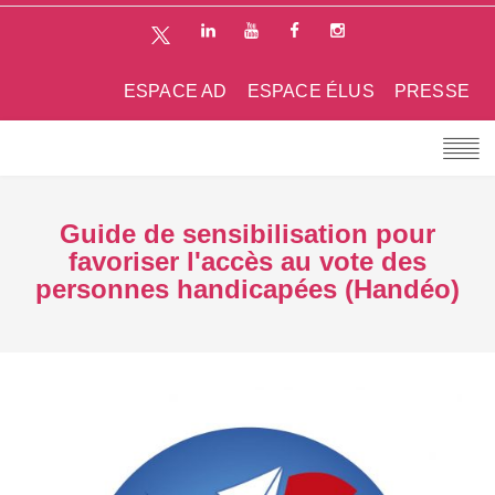
ESPACE AD
ESPACE ÉLUS
PRESSE
Guide de sensibilisation pour
favoriser l'accès au vote des
personnes handicapées (Handéo)