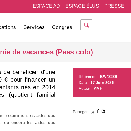
ESPACE AD
ESPACE ÉLUS
PRESSE
cations
Services
Congrès
lonie de vacances (Pass colo)
s de bénéficier d'une
Référence :
BW43230
0 € pour financer un
Date :
17 Juin 2026
 enfants nés en 2014
Auteur :
AMF
 (quotient familial
Partager :
ien, notamment les aides des
ces ou encore les aides des