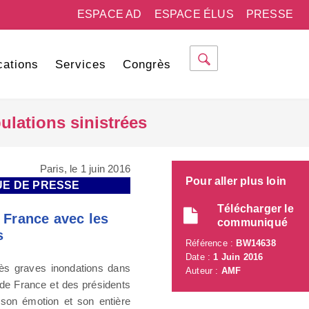
ESPACE AD
ESPACE ÉLUS
PRESSE
cations
Services
Congrès
ulations sinistrées
Paris, le 1 juin 2016
Pour aller plus loin
UE DE PRESSE
Télécharger le
 France avec les
communiqué
s
Référence :
BW14638
Date :
1 Juin 2016
s graves inondations dans
Auteur :
AMF
 de France et des présidents
 son émotion et son entière