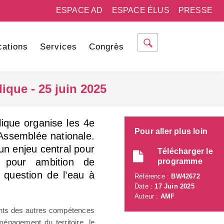
ESPACE AD
ESPACE ÉLUS
PRESSE
cations
Services
Congrès
ique - 25 juin 2025
ique organise les 4e
Pour aller plus loin
'Assemblée nationale.
 un enjeu central pour
Télécharger le
a pour ambition de
programme
a question de l’eau à
Référence :
BW42672
Date :
17 Juin 2025
Auteur :
AMF
tants des autres compétences
aménagement du territoire, le