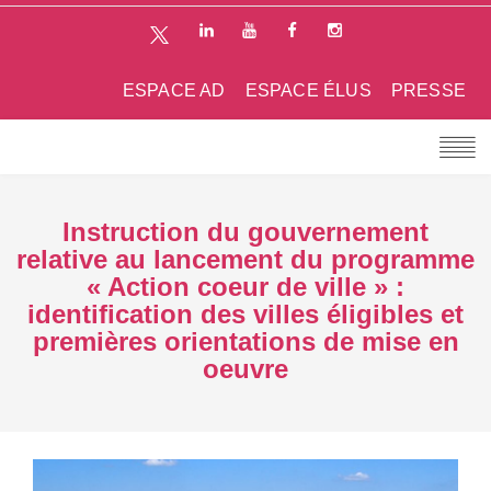
ESPACE AD
ESPACE ÉLUS
PRESSE
Instruction du gouvernement
relative au lancement du programme
« Action coeur de ville » :
identification des villes éligibles et
premières orientations de mise en
oeuvre