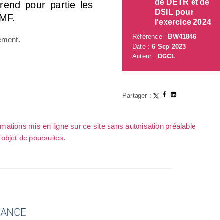
de DETR et de
prend pour partie les
DSIL pour
AMF.
l'exercice 2024
Référence :
BW41846
ement.
Date :
6 Sep 2023
Auteur :
DGCL
Partager :
rmations mis en ligne sur ce site sans autorisation préalable
l'objet de poursuites.