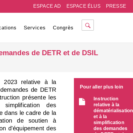
ESPACE AD
ESPACE ÉLUS
PRESSE
cations
Services
Congrès
es demandes de DETR et de DSIL
 2023 relative à la
Pour aller plus loin
des demandes de DETR
truction présente les
Instruction
simplification des
relative à la
dématérialisatio
 dans le cadre de la
et à la
ation de soutien à
simplification
tion d'équipement des
des demandes