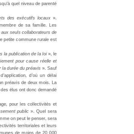
jusqu’à quel niveau de parenté
ts des exécutifs locaux
».
membre de sa famille. Les
e aux seuls collaborateurs de
ne petite commune rurale est
 la publication de la loi
», le
ciement pour cause réelle et
er la durée du préavis
». Sauf
’application, d’où un délai
d’un préavis de deux mois. La
ts des élus ont donc demandé
, pour les collectivités et
issement public
». Quel sera
omme on peut le penser, sera
ivités territoriales et leurs
communes de moins de 20 000