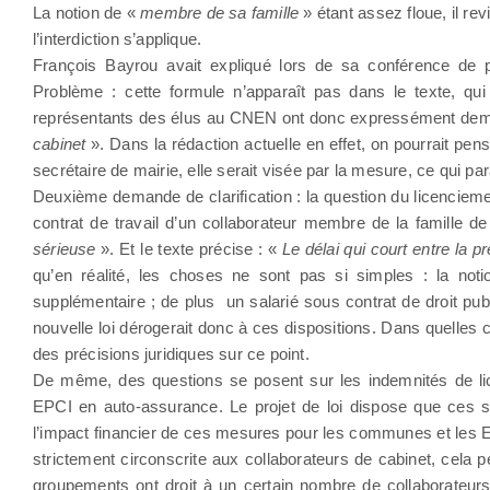
La notion de «
membre de sa famille
» étant assez floue, il re
l’interdiction s’applique.
François Bayrou avait expliqué lors de sa conférence de p
Problème : cette formule n’apparaît pas dans le texte, qui 
représentants des élus au CNEN ont donc expressément dema
cabinet
». Dans la rédaction actuelle en effet, on pourrait pe
secrétaire de mairie, elle serait visée par la mesure, ce qui par
Deuxième demande de clarification : la question du licenciement.
contrat de travail d’un collaborateur membre de la famille de
sérieuse
». Et le texte précise : «
Le délai qui court entre la p
qu’en réalité, les choses ne sont pas si simples : la noti
supplémentaire ; de plus un salarié sous contrat de droit publ
nouvelle loi dérogerait donc à ces dispositions. Dans quelles
des précisions juridiques sur ce point.
De même, des questions se posent sur les indemnités de lice
EPCI en auto-assurance. Le projet de loi dispose que ces
l’impact financier de ces mesures pour les communes et les E
strictement circonscrite aux collaborateurs de cabinet, cela pe
groupements ont droit à un certain nombre de collaborateur