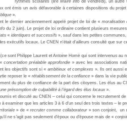
rythmes scolaires (lire
Maire info
de vendredi), un autre 
 ont émis un avis défavorable à certaines dispositions du projet 
ublique
».
 dont le dernier anciennement appelé projet de loi de «
moralisation 
nfo
du 2 juin). Le projet de loi ordinaire contient plusieurs mesure
dats «
identiques et successifs
», sauf dans les petites communes, o
s exécutifs locaux. Le CNEN n’était d’ailleurs consulté que sur ce 
e sont Philippe Laurent et Antoine Homé qui sont intervenus au no
 «
concertation préalable approfondie
» avec les associations nati
nt les objectifs sont si «
ambitieux et complexes
». Ils ont aussi
rtie reposer le «
rétablissement de la confiance
» dans la vie publi
ement du plus de confiance de la part des citoyens. Les élus au C
une présomption de culpabilité à l’égard des élus locaux
».
é soumis et discuté au CNEN – celui qui concerne le recrutement d
à examiner que les articles 3 à 6 d’un seul des trois textes – le pro
rritoriale
» de «
recruter comme collaborateur
» son conjoint, un 
 qu’il ne s’agit pas seulement d’époux ou d’épouse mais de «
conjoin