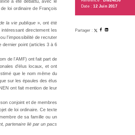
Référence :
BW24636
texte a été débattu, avec le
Date :
12 Juin 2017
de loi ordinaire de François
de la vie publique
», ont été
s intéressant directement les
Partager :
u l’impossibilité de recruter
dernier point (articles 3 à 6
m de l'AMF) ont fait part de
onales d’élus locaux, et ont
 estimé que le nom même du
que sur les épaules des élus
NEN ont fait mention de leur
e son conjoint et de membres
jet de loi ordinaire. Ce texte
membre de sa famille ou un
t, partenaire lié par un pacs