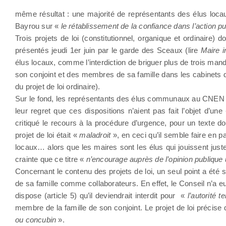
même résultat : une majorité de représentants des élus locaux
Bayrou sur «
le rétablissement de la confiance dans l’action p
Trois projets de loi (constitutionnel, organique et ordinaire)
présentés jeudi 1er juin par le garde des Sceaux (lire
Maire i
élus locaux, comme l’interdiction de briguer plus de trois man
son conjoint et des membres de sa famille dans les cabinets de
du projet de loi ordinaire).
Sur le fond, les représentants des élus communaux au CNEN (c
leur regret que ces dispositions n’aient pas fait l’objet d’une
critiqué le recours à la procédure d’urgence, pour un texte do
projet de loi était «
maladroit
», en ceci qu’il semble faire en pa
locaux… alors que les maires sont les élus qui jouissent just
crainte que ce titre «
n’encourage auprès de l’opinion publique 
Concernant le contenu des projets de loi, un seul point a ét
de sa famille comme collaborateurs. En effet, le Conseil n’a eu 
dispose (article 5) qu’il deviendrait interdit pour «
l’autorité te
membre de la famille de son conjoint. Le projet de loi précise
ou concubin
».