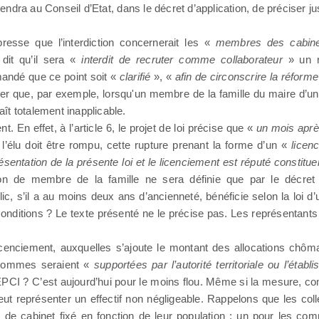
viendra au Conseil d’Etat, dans le décret d’application, de préciser 
resse que l’interdiction concernerait les «
membres des cabine
dit qu’il sera «
interdit de recruter comme collaborateur
» un 
ndé que ce point soit «
clarifié
», «
afin de circonscrire la réform
nser que, par exemple, lorsqu'un membre de la famille du maire d’u
aît totalement inapplicable.
 En effet, à l’article 6, le projet de loi précise que «
un mois après
 l’élu doit être rompu, cette rupture prenant la forme d’un «
licen
résentation de la présente loi et le licenciement est réputé constitu
on de membre de la famille ne sera définie que par le décret d
ic, s’il a au moins deux ans d’ancienneté, bénéficie selon la loi 
 conditions ? Le texte présenté ne le précise pas. Les représentan
nciement, auxquelles s’ajoute le montant des allocations chômage
 sommes seraient «
supportées par l’autorité territoriale ou l’établ
PCI ? C’est aujourd’hui pour le moins flou. Même si la mesure, c
ut représenter un effectif non négligeable. Rappelons que les collect
s de cabinet fixé en fonction de leur population : un pour les 