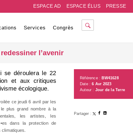
ESPACE AD
ESPACE ÉLUS
PRESSE
cations
Services
Congrès
 redessiner l’avenir
i se déroulera le 22
Référence :
BW41628
tion et aux critiques
Date :
6 Avr 2023
tivisme écologique.
Auteur :
Jour de la Terre
lée ce jeudi 6 avril par les
 le plus grand nombre à la
Partager :
ntales, les artistes, les
é•es dans la protection de
 climatiques.