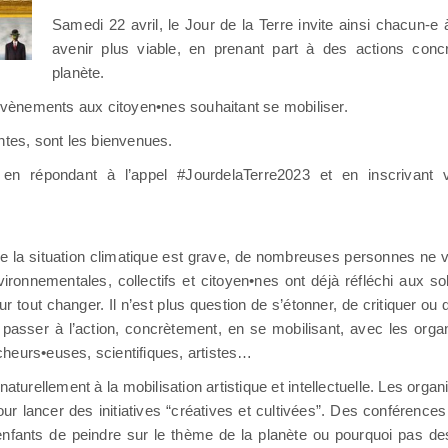
Samedi 22 avril, le Jour de la Terre invite ainsi chacun-e
avenir plus viable, en prenant part à des actions concr
planète.
vènements aux citoyen•nes souhaitant se mobiliser.
ntes, sont les bienvenues.
en répondant à l’appel #JourdelaTerre2023 et en inscrivant vo
e la situation climatique est grave, de nombreuses personnes ne 
ironnementales, collectifs et citoyen•nes ont déjà réfléchi aux sol
out changer. Il n’est plus question de s’étonner, de critiquer ou 
 passer à l’action, concrètement, en se mobilisant, avec les org
rcheurs•euses, scientifiques, artistes…
 naturellement à la mobilisation artistique et intellectuelle. Les org
pour lancer des initiatives “créatives et cultivées”. Des conférence
fants de peindre sur le thème de la planète ou pourquoi pas des