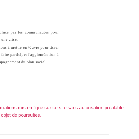
n place par les communautés pour
 une crise.
ions à mettre en ½uvre pour tisser
, faire participer l'agglomération à
ompagnement du plan social.
rmations mis en ligne sur ce site sans autorisation préalable
l'objet de poursuites.