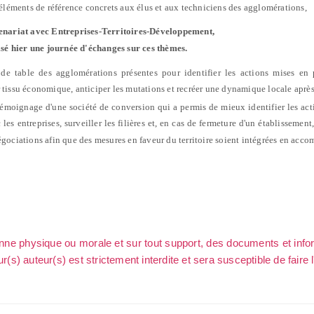
 éléments de référence concrets aux élus et aux techniciens des agglomérations,
enariat avec Entreprises-Territoires-Développement,
sé hier une journée d'échanges sur ces thèmes.
 de table des agglomérations présentes pour identifier les actions mises e
 tissu économique, anticiper les mutations et recréer une dynamique locale après
témoignage d'une société de conversion qui a permis de mieux identifier les act
 les entreprises, surveiller les filières et, en cas de fermeture d'un établissement
négociations afin que des mesures en faveur du territoire soient intégrées en acc
sonne physique ou morale et sur tout support, des documents et info
ur(s) auteur(s) est strictement interdite et sera susceptible de faire 