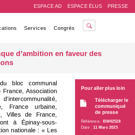
ESPACE AD
ESPACE ÉLUS
PRESSE
cations
Services
Congrès
nque d’ambition en faveur des
ions
 du bloc communal
Pour aller plus loin
e France, Association
d’intercommunalité,
Télécharger le
e, France urbaine,
communiqué
de presse
e, Villes de France,
ront à Épinay-sous-
Référence :
BW42528
Date :
11 Mars 2025
ion nationale : « Les