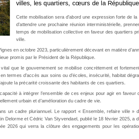
villes, les quartiers, cœurs de la République
Cette mobilisation sera d’abord une expression forte de la 
d’attendre une prochaine réunion interministérielle, prenn
temps de mobilisation collective en faveur des quartiers prio
ville.
-Vignes en octobre 2023, particulièrement décevant en matière d’ann
lieue promis par le Président de la République.
is vital que le gouvernement se mobilise concrètement et forteme
ales en termes d’accès aux soins ou d’écoles, insécurité, habitat dégra
’ajoute la précarité croissante des habitants de ces quartiers.
apacité à intégrer l’ensemble de ces enjeux pour agir en faveur d
ellement urbain et d’amélioration du cadre de vie.
s un cadre pluriannuel. Le rapport « Ensemble, refaire ville » d
n Delorme et Cédric Van Styvendael, publié le 18 février 2025, a d’
nnée 2026 qui verra la clôture des engagements pour les opéra