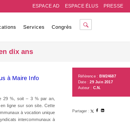
ESPACE AD
ESPACE ÉLUS
PRESSE
cations
Services
Congrès
 en dix ans
Référence :
BW24687
s à Maire Info
Date :
29 Juin 2017
Auteur :
C.N.
e 29 %, soit – 3 % par an,
n ligne sur son site. Cette
Partager :
rcommunaux à vocation unique
syndicats intercommunaux à