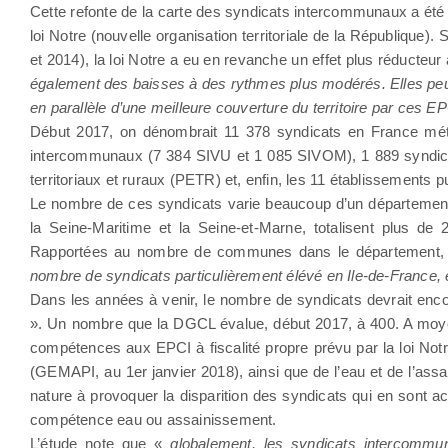
Cette refonte de la carte des syndicats intercommunaux a été p
loi Notre (nouvelle organisation territoriale de la République
et 2014), la loi Notre a eu en revanche un effet plus réducte
également des baisses à des rythmes plus modérés. Elles peuve
en parallèle d’une meilleure couverture du territoire par ces E
Début 2017, on dénombrait 11 378 syndicats en France métro
intercommunaux (7 384 SIVU et 1 085 SIVOM), 1 889 syndicats
territoriaux et ruraux (PETR) et, enfin, les 11 établissements p
Le nombre de ces syndicats varie beaucoup d’un département à 
la Seine-Maritime et la Seine-et-Marne, totalisent plus d
Rapportées au nombre de communes dans le département
nombre de syndicats particulièrement élévé en Ile-de-France, 
Dans les années à venir, le nombre de syndicats devrait enco
». Un nombre que la DGCL évalue, début 2017, à 400. A moyen t
compétences aux EPCI à fiscalité propre prévu par la loi Notr
(GEMAPI, au 1er janvier 2018), ainsi que de l’eau et de l’as
nature à provoquer la disparition des syndicats qui en sont 
compétence eau ou assainissement.
L’étude note que «
globalement, les syndicats intercommu