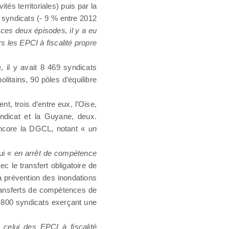
és territoriales) puis par la
e syndicats (- 9 % entre 2012
ces deux épisodes, il y a eu
 les EPCI à fiscalité propre
 il y avait 8 469 syndicats
tains, 90 pôles d’équilibre
, trois d’entre eux, l’Oise,
ndicat et la Guyane, deux.
ncore la DGCL, notant «
un
ui «
en arrêt de compétence
 le transfert obligatoire de
a prévention des inondations
transferts de compétences de
3 800 syndicats exerçant une
celui des EPCI à fiscalité