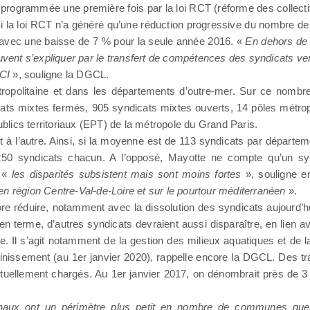
rogrammée une première fois par la loi RCT (réforme des collectivit
). Si la loi RCT n’a généré qu’une réduction progressive du nombre d
ur avec une baisse de 7 % pour la seule année 2016. «
En dehors de 
nt s’expliquer par le transfert de compétences des syndicats vers
PCI
», souligne la DGCL.
politaine et dans les départements d’outre-mer. Sur ce nombre,
 mixtes fermés, 905 syndicats mixtes ouverts, 14 pôles métropoli
ublics territoriaux (EPT) de la métropole du Grand Paris.
l’autre. Ainsi, si la moyenne est de 113 syndicats par département
e 250 syndicats chacun. A l’opposé, Mayotte ne compte qu’un sy
, «
les disparités subsistent mais sont moins fortes
», souligne e
en région Centre-Val-de-Loire et sur le pourtour méditerranéen
».
re réduire, notamment avec la dissolution des syndicats aujourd’h
erme, d’autres syndicats devraient aussi disparaître, en lien avec
e. Il s’agit notamment de la gestion des milieux aquatiques et de l
sainissement (au 1er janvier 2020), rappelle encore la DGCL. Des 
actuellement chargés. Au 1er janvier 2017, on dénombrait près de 
naux ont un périmètre plus petit en nombre de communes que 