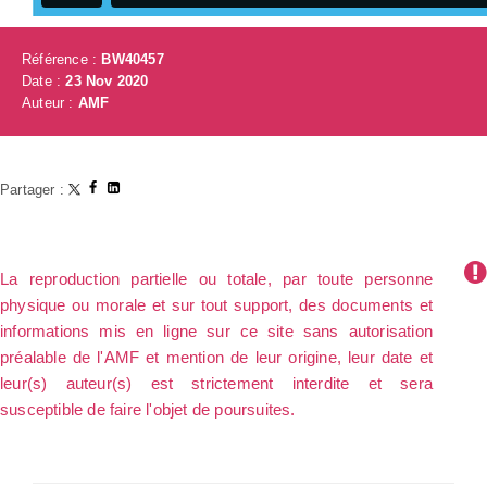
Référence :
BW40457
Date :
23 Nov 2020
Auteur :
AMF
Partager :
La reproduction partielle ou totale, par toute personne
physique ou morale et sur tout support, des documents et
informations mis en ligne sur ce site sans autorisation
préalable de l'AMF et mention de leur origine, leur date et
leur(s) auteur(s) est strictement interdite et sera
susceptible de faire l'objet de poursuites.