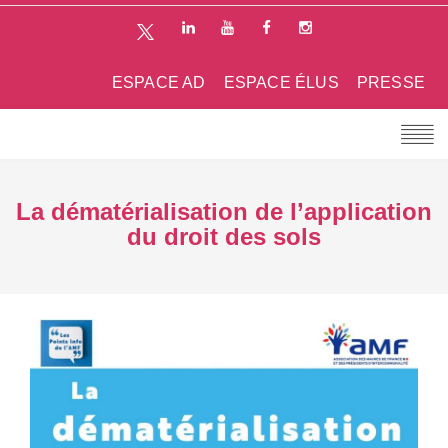
ESPACE AD
ESPACE ÉLUS
PRESSE
La dématérialisation de l’application
du droit des sols