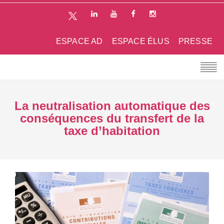
ESPACE AD
ESPACE ÉLUS
PRESSE
La neutralisation automatique des
conséquences du transfert de la
taxe d’habitation