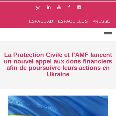
ESPACE AD
ESPACE ÉLUS
PRESSE
La Protection Civile et l’AMF lancent
un nouvel appel aux dons financiers
afin de poursuivre leurs actions en
Ukraine