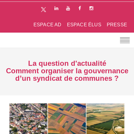
ESPACE AD
ESPACE ÉLUS
PRESSE
La question d'actualité
Comment organiser la gouvernance
d’un syndicat de communes ?