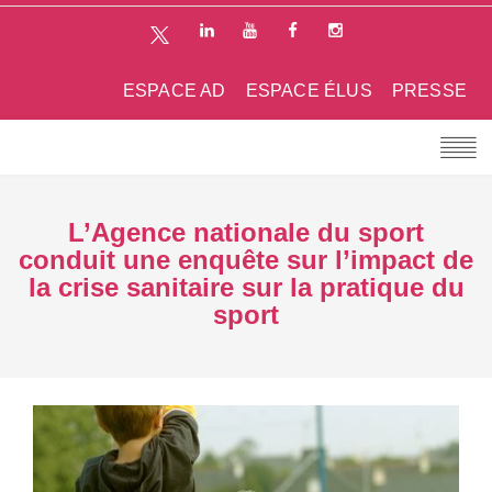
ESPACE AD
ESPACE ÉLUS
PRESSE
L’Agence nationale du sport
conduit une enquête sur l’impact de
la crise sanitaire sur la pratique du
sport