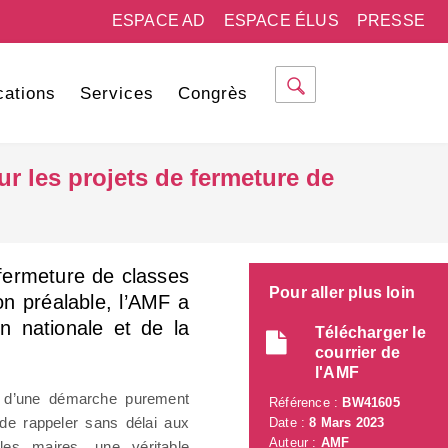
ESPACE AD
ESPACE ÉLUS
PRESSE
cations
Services
Congrès
ur les projets de fermeture de
 fermeture de classes
Pour aller plus loin
on préalable, l’AMF a
on nationale et de la
Télécharger le
courrier de
l'AMF
er d’une démarche purement
Référence :
BW41605
de rappeler sans délai aux
Date :
8 Mars 2023
Auteur :
AMF
les maires, une véritable