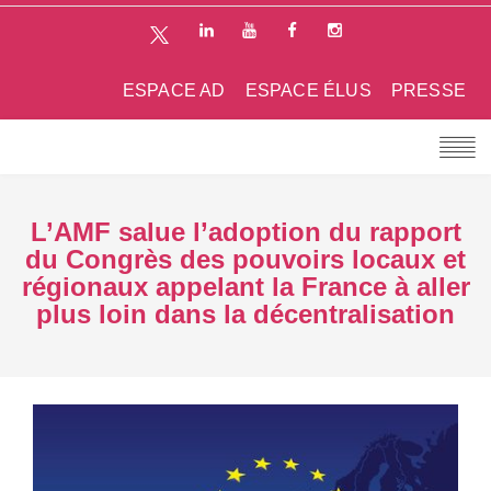
ESPACE AD
ESPACE ÉLUS
PRESSE
L’AMF salue l’adoption du rapport
du Congrès des pouvoirs locaux et
régionaux appelant la France à aller
plus loin dans la décentralisation