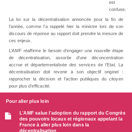
est
confuse.
La loi sur la décentralisation annoncée pour la fin de
l’année, comme l’a rappelé hier la ministre lors de son
discours de réponse au rapport doit prendre la mesure de
ces enjeux.
L’AMF réaffirme le besoin d’engager une nouvelle étape
de décentralisation, assortie d’une déconcentration
accrue et départementalisée des services de l’Etat. La
décentralisation doit revenir à son objectif originel :
rapprocher la décision et l’action publiques du citoyen
pour plus d’efficacité.
Pour aller plus loin
L’AMF salue l’adoption du rapport du Congrès
des pouvoirs locaux et régionaux appelant la
France à aller plus loin dans la
décentralisation