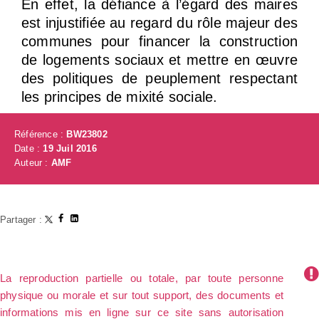
En effet, la défiance à l’égard des maires
est injustifiée au regard du rôle majeur des
communes pour financer la construction
de logements sociaux et mettre en œuvre
des politiques de peuplement respectant
les principes de mixité sociale.
Référence :
BW23802
Date :
19 Juil 2016
Auteur :
AMF
Partager :
La reproduction partielle ou totale, par toute personne
physique ou morale et sur tout support, des documents et
informations mis en ligne sur ce site sans autorisation