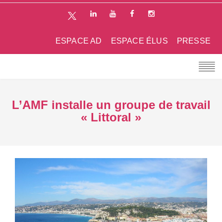
ESPACE AD
ESPACE ÉLUS
PRESSE
L’AMF installe un groupe de travail
« Littoral »