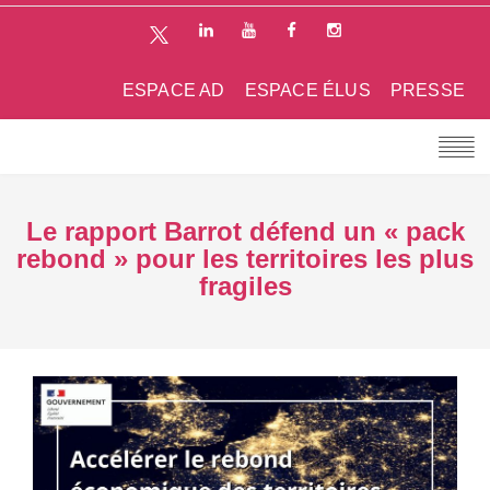
ESPACE AD
ESPACE ÉLUS
PRESSE
Le rapport Barrot défend un « pack
rebond » pour les territoires les plus
fragiles