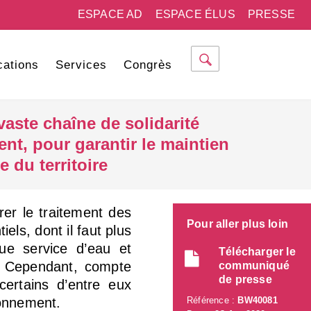
ESPACE AD
ESPACE ÉLUS
PRESSE
cations
Services
Congrès
aste chaîne de solidarité
ent, pour garantir le maintien
 du territoire
rer le traitement des
Pour aller plus loin
els, dont il faut plus
que service d’eau et
Télécharger le
. Cependant, compte
communiqué
de presse
certains d’entre eux
ionnement.
Référence :
BW40081