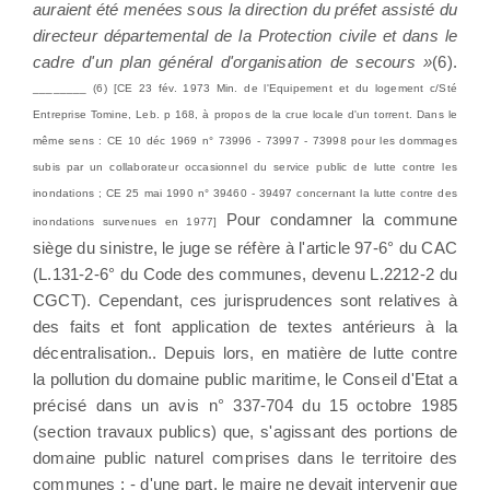
auraient été menées sous la direction du préfet assisté du
directeur départemental de la Protection civile et dans le
cadre d'un plan général d'organisation de secours »
(6).
________ (6) [CE 23 fév. 1973 Min. de l'Equipement et du logement c/Sté
Entreprise Tomine, Leb. p 168, à propos de la crue locale d'un torrent. Dans le
même sens : CE 10 déc 1969 n° 73996 - 73997 - 73998 pour les dommages
subis par un collaborateur occasionnel du service public de lutte contre les
inondations ; CE 25 mai 1990 n° 39460 - 39497 concernant la lutte contre des
Pour condamner la commune
inondations survenues en 1977]
siège du sinistre, le juge se réfère à l'article 97-6° du CAC
(L.131-2-6° du Code des communes, devenu L.2212-2 du
CGCT). Cependant, ces jurisprudences sont relatives à
des faits et font application de textes antérieurs à la
décentralisation.. Depuis lors, en matière de lutte contre
la pollution du domaine public maritime, le Conseil d'Etat a
précisé dans un avis n° 337-704 du 15 octobre 1985
(section travaux publics) que, s'agissant des portions de
domaine public naturel comprises dans le territoire des
communes : - d'une part, le maire ne devait intervenir que