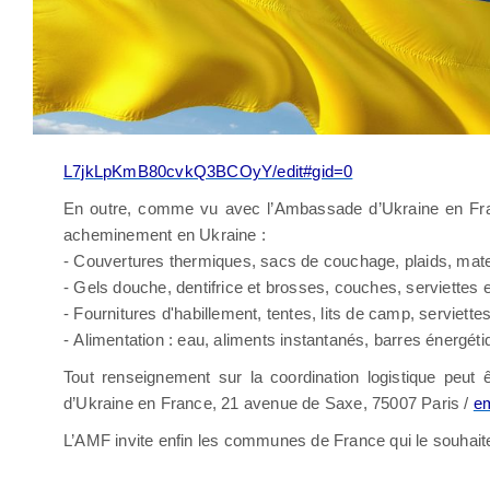
L7jkLpKmB80cvkQ3BCOyY/edit#gid=0
En outre, comme vu avec l’Ambassade d’Ukraine en Franc
acheminement en Ukraine :
- Couvertures thermiques, sacs de couchage, plaids, matel
- Gels douche, dentifrice et brosses, couches, serviettes en
- Fournitures d'habillement, tentes, lits de camp, serviettes
- Alimentation : eau, aliments instantanés, barres énergéti
Tout renseignement sur la coordination logistique peut 
d’Ukraine en France, 21 avenue de Saxe, 75007 Paris /
e
L’AMF invite enfin les communes de France qui le souhaiter