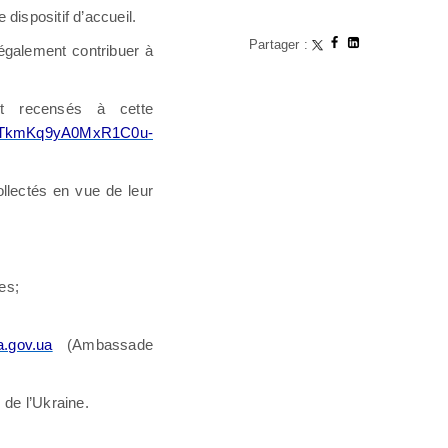
dispositif d’accueil.
Partager :
galement contribuer à
t recensés à cette
UeuTkmKq9yA0MxR1C0u-
llectés en vue de leur
es;
.gov.ua
(Ambassade
 de l’Ukraine.