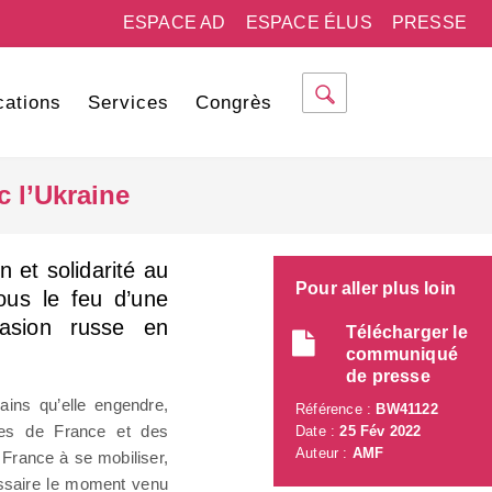
ESPACE AD
ESPACE ÉLUS
PRESSE
cations
Services
Congrès
c l’Ukraine
 et solidarité au
Pour aller plus loin
us le feu d’une
vasion russe en
Télécharger le
communiqué
de presse
ains qu’elle engendre,
Référence :
BW41122
res de France et des
Date :
25 Fév 2022
Auteur :
AMF
France à se mobiliser,
cessaire le moment venu