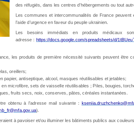
des réfugiés, dans les centres d’hébergements ou tout autre 
Les communes et intercommunalités de France peuvent é
l’aide d’urgence en faveur du peuple ukrainien.
Les besoins immédiats en produits médicaux son
adresse :
https://docs.google.com/spreadsheets/d/1tB
e, les produits de première nécessité suivants peuvent être co
as, oreillers;
 papier, antiseptique, alcool, masques réutilisables et jetables;
 en microfibre, sets de vaisselle réutilisables ; Piles, bougies, torch
ques, fruits secs, noix, conserves, pâtes, céréales instantanées.
être obtenu à l’adresse mail suivante :
kseniia.druzhchenko@mfa
mb_fr@mfa.gov.ua
).
aient à pavoiser et/ou illuminer les bâtiments publics aux couleurs