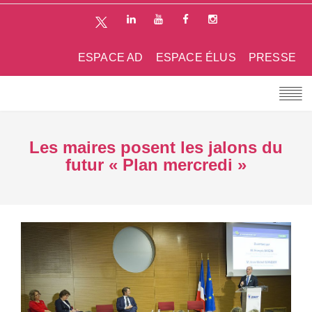
ESPACE AD
ESPACE ÉLUS
PRESSE
Les maires posent les jalons du
futur « Plan mercredi »