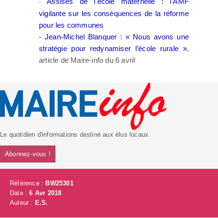
Assises de l'école maternelle : l'AMF
-
vigilante sur les conséquences de la réforme
pour les communes
-
Jean-Michel Blanquer : « Nous avons une
stratégie pour redynamiser l’école rurale »
,
article de Maire-info du 6 avril
Le quotidien d'informations destiné aux élus locaux
Abonnez-vous !
Référence :
BW25301
Date :
6 Avr 2018
Auteur :
E.S.