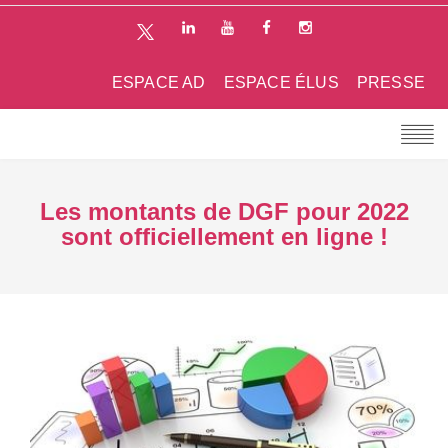
ESPACE AD
ESPACE ÉLUS
PRESSE
Les montants de DGF pour 2022
sont officiellement en ligne !