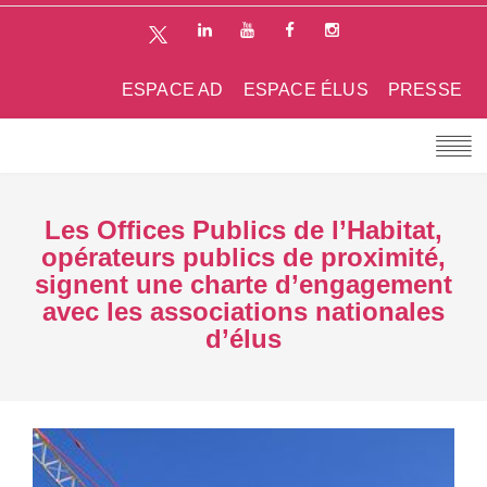
ESPACE AD
ESPACE ÉLUS
PRESSE
Les Offices Publics de l’Habitat,
opérateurs publics de proximité,
signent une charte d’engagement
avec les associations nationales
d’élus