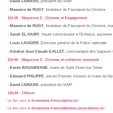
-
David LISNARD
, président de l'AMF
-
Maxence de RUGY
, fondateur du Passeport du Civisme
11h10 - Séquence 2 : Civisme et Engagement
-
Maxence de RUGY
, fondateur du Passeport du Civisme, mai
-
Sarah EL HAIRY
, Haute-commissaire à l'Enfance, ancienne 
-
Louis LAUGIER
, Directeur général de la Police nationale
-
Général Jean-Claude GALLET
, commandant des Sapeurs-P
11h40 - Séquence 3 : Civisme et cohésion nationale
-
Karim BOUAMRANE
, maire de Saint-Ouen-sur-Seine
-
Edouard PHILIPPE
, ancien Premier ministre et maire du Ha
-
David LISNARD
, président de l'AMF
12h30 - Clôture
Le lien vers le
formulaire d'inscription ici
Le lien vers le
formulaire d'accréditation journalistes ici