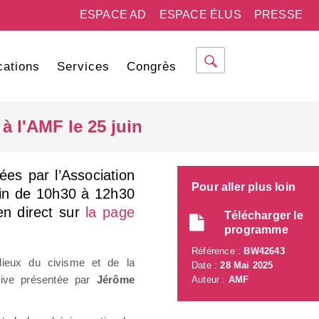
ESPACE AD
ESPACE ÉLUS
PRESSE
cations
Services
Congrès
à l'AMF le 25 juin
ées par l’Association
Pour aller plus loin
juin de 10h30 à 12h30
en direct sur
la page
Télécharger le
programme
Référence :
BW42643
lieux du civisme et de la
Date :
28 Mai 2025
sive présentée par
Jérôme
Auteur :
AMF