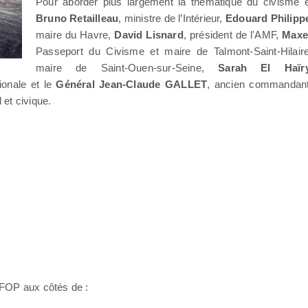
Pour aborder plus largement la thématique du civisme e
Bruno Retailleau
, ministre de l’Intérieur,
Edouard Philipp
maire du Havre,
David Lisnard
, président de l'AMF,
Maxe
Passeport du Civisme et maire de Talmont-Saint-Hilair
maire de Saint-Ouen-sur-Seine,
Sarah El Haïr
ionale et le
Général Jean-Claude GALLET
, ancien commandan
 et civique.
'IFOP aux côtés de :