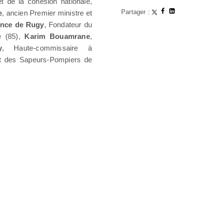
t de la cohésion nationale,
Partager :
e
, ancien Premier ministre et
nce de Rugy
, Fondateur du
e (85),
Karim Bouamrane
,
y
, Haute-commissaire à
t des Sapeurs-Pompiers de