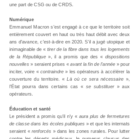
une part de CSG ou de CRDS.
Numérique
Emmanuel Macron s’est engagé à ce que le territoire soit
entièrement couvert en haut ou très haut débit avec deux
ans d’avance, c’est-à-dire en 2020. S’il a jugé utopique et
inimaginable de «
tirer de la fibre dans tous les logements
de la République
», il a promis que des «
dispositions
nouvelles
» seraient prises «
avant la fin de l’année
» pour
inciter, voire «
contraindre
» les opérateurs à accélérer la
couverture du territoire. «
Là où ce sera nécessaire
»,
l’État pourra dans certains cas «
se substituer
» aux
opérateurs.
Éducation et santé
Le président a promis qu’il n’y «
aura plus de fermetures
de classe dans les écoles publiques
» et que les internats
seraient «
renforcés
» dans les zones rurales. Pour lutter
contre les déserts médicaux, le numerus clausus des