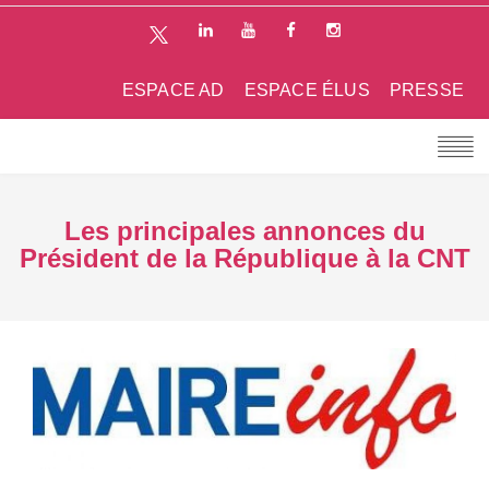
ESPACE AD
ESPACE ÉLUS
PRESSE
Les principales annonces du
Président de la République à la CNT