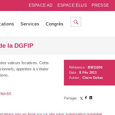
ESPACE AD
ESPACE ÉLUS
PRESSE
cations
Services
Congrès
 de la DGFIP
 des valeurs locatives. Cette
Référence :
BW11690
ionnels, appelées à s’étaler
Date :
8 Fév 2013
tions.
Auteur :
Claire Gekas
sfid=60
Partager :
rmations mis en ligne sur ce site sans autorisation préalable