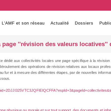
L'AMF et son réseau
Actualité
Dossiers
Publi
a page ''révision des valeurs locatives''
 dédié aux collectivités locales une page spécifique à la révision
roulement des opérations de révision relatives aux locaux profess
au fur et à mesure des différentes étapes, par de nouvelles informa
essous.
sessionid=2DJJI325VTC3JQFIEIQCFFA?espId=3&pageId=collectivites&
sonne physique ou morale et sur tout support, des documents et info