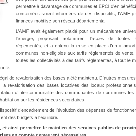
permettre à davantage de communes et EPCI d’en bénéficier
concernées soient informées de ces dispositifs, l’AMF p
finances mobilise son réseau départemental.
L’AMF avait également plaidé pour un mécanisme universe
l’énergie, proposant notamment l’accès de toutes
règlementés, et a obtenu la mise en place d’un « amortis
communes non-éligibles aux tarifs règlementés de vente. 
toutes les collectivités à des tarifs réglementés, à tout l
orité.
if légal de revalorisation des bases a été maintenu. D’autres mesure
e la revalorisation des bases locatives des locaux professionnel
otation d’intercommunalité des communautés de communes les plu
habitation sur les résidences secondaires.
e dispositif d’encadrement de l’évolution des dépenses de fonctionn
ment des budgets à l’équilibre.
s, et ainsi permettre le maintien des services publics de proxim
prises en compte demeurent nécessaires.