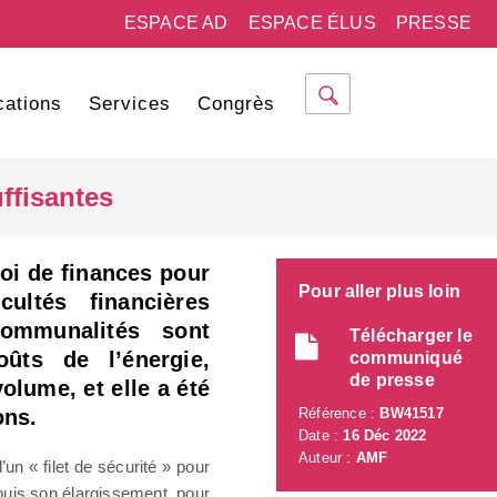
ESPACE AD
ESPACE ÉLUS
PRESSE
cations
Services
Congrès
ffisantes
loi de finances pour
Pour aller plus loin
cultés financières
ommunalités sont
Télécharger le
oûts de l’énergie,
communiqué
de presse
volume, et elle a été
ons.
Référence :
BW41517
Date :
16 Déc 2022
Auteur :
AMF
’un « filet de sécurité » pour
uis son élargissement, pour