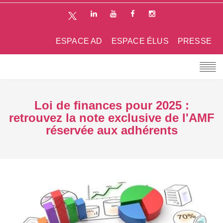
ESPACE AD
ESPACE ÉLUS
PRESSE
Loi de finances pour 2025 :
retrouvez la note exclusive de l'AMF
réservée aux adhérents