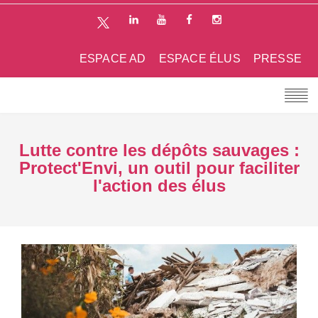
ESPACE AD
ESPACE ÉLUS
PRESSE
Lutte contre les dépôts sauvages :
Protect'Envi, un outil pour faciliter
l'action des élus