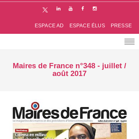
ESPACE AD
ESPACE ÉLUS
PRESSE
Maires de France n°348 - juillet /
août 2017