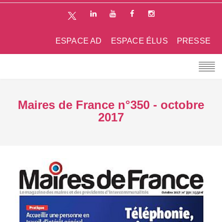
ESPACE AD
ESPACE ÉLUS
PRESSE
Maires de France n°350 - octobre
2017