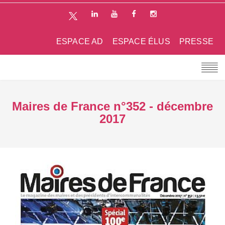
ESPACE AD
ESPACE ÉLUS
PRESSE
Maires de France n°352 - décembre
2017