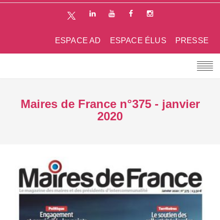
ESPACE AD
ESPACE ÉLUS
PRESSE
Maires de France n°375 - janvier
2020