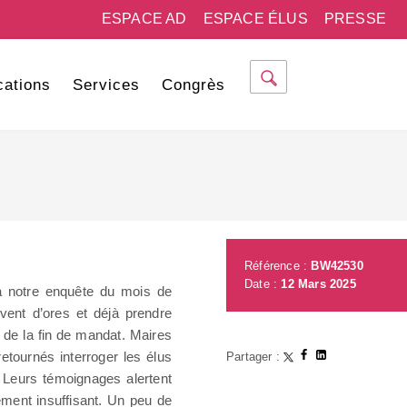
ESPACE AD
ESPACE ÉLUS
PRESSE
cations
Services
Congrès
Référence :
BW42530
Date :
12 Mars 2025
 à notre enquête du mois de
vent d’ores et déjà prendre
de la fin de mandat. Maires
tournés interroger les élus
Partager :
 Leurs témoignages alertent
ement insuffisant. Un peu de