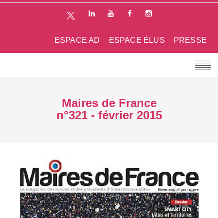
ESPACE AD
ESPACE ÉLUS
PRESSE
Maires de France
n°321 - février 2015