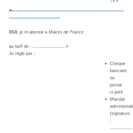
79 ¤
✂------------------------------------------------------------------------
---------------------------------
OUI,
je m'abonne à
Maires de France
au tarif de : .......................... ¤
Je règle par :
Chèque
bancaire
ou
postal
ci-joint
Mandat
administrati
(signature
:
..................