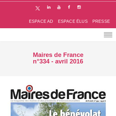
ESPACE AD
ESPACE ÉLUS
PRESSE
Maires de France
n°334 - avril 2016