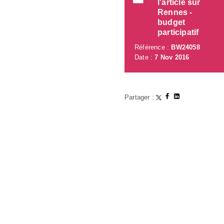
l'article sur
Rennes -
budget
participatif
Référence :
BW24058
Date :
7 Nov 2016
Partager :